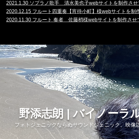
2021.1.30 ソプラノ歌手 清水美也子webサイトを制作
2020.12.15 フルート四重奏【宵待小町】様webサイト
2020.11.30 フルート 奏者 佐藤梢様
webサイトを制作さ
野添志朗 | バイノーラ
フォトジェニックならぬサウンドジェニック。映像以