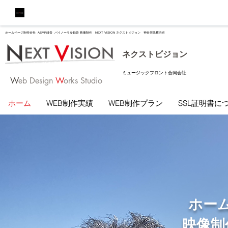
ホームページ制作会社 ASMR録音 バイノーラル録音 映像制作 NEXT VISION ネクストビジョン 神奈川県横浜市
​ネクストビジョン
​ミュージックフロント合同会社
W
eb
Design
W
orks Studio
ホーム
WEB制作実績
WEB制作プラン
SSL証明書に
ホー
映像制