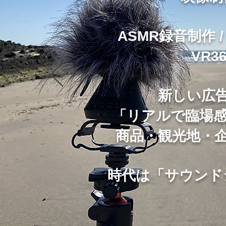
ASMR録音制作
VR3
新しい広
「リアルで臨場感
商品・観光地・
​​時代は「サウン