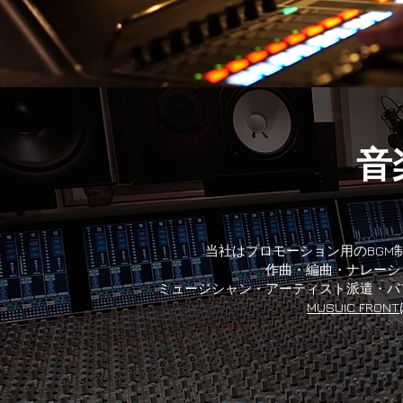
​
当社はプロモーション用のBGM
作曲・編曲・ナレーシ
ミュージシャン・アーティスト派遣・パ
MUSUIC FRONT