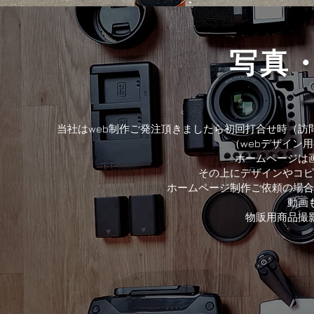
写真
当社はweb制作ご発注頂きましたら初回打合せ時（
（webデザイン
ホームページは
その上にデザインやコピ
ホームページ制作ご依頼の場合
動画
​物販用商品